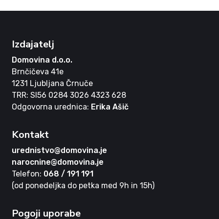
Izdajatelj
Domovina d.o.o.
Brnčičeva 41e
1231 Ljubljana Črnuče
TRR: SI56 0284 3026 4323 628
Odgovorna urednica:
Erika Ašič
Kontakt
urednistvo@domovina.je
narocnine@domovina.je
Telefon:
068 / 191 191
(od ponedeljka do petka med 9h in 15h)
Pogoji uporabe