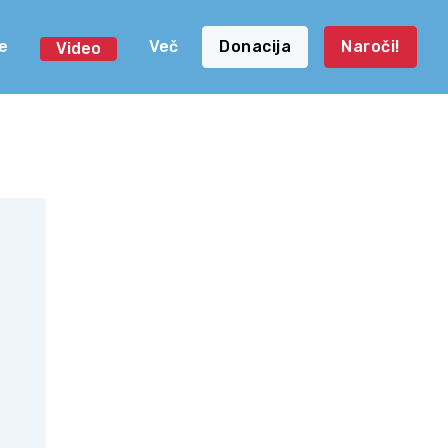
e
Več
Donacija
Naroči!
Video