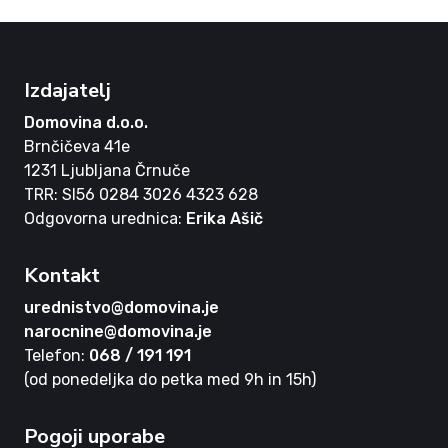
Izdajatelj
Domovina d.o.o.
Brnčičeva 41e
1231 Ljubljana Črnuče
TRR: SI56 0284 3026 4323 628
Odgovorna urednica:
Erika Ašič
Kontakt
urednistvo@domovina.je
narocnine@domovina.je
Telefon:
068 / 191 191
(od ponedeljka do petka med 9h in 15h)
Pogoji uporabe