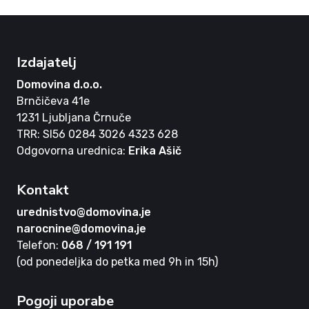
Izdajatelj
Domovina d.o.o.
Brnčičeva 41e
1231 Ljubljana Črnuče
TRR: SI56 0284 3026 4323 628
Odgovorna urednica:
Erika Ašič
Kontakt
urednistvo@domovina.je
narocnine@domovina.je
Telefon:
068 / 191 191
(od ponedeljka do petka med 9h in 15h)
Pogoji uporabe