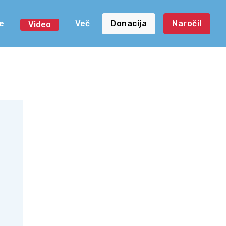
e
Več
Donacija
Naroči!
Video