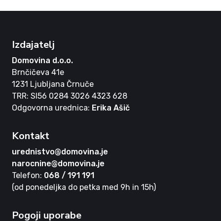
Izdajatelj
Domovina d.o.o.
Brnčičeva 41e
1231 Ljubljana Črnuče
TRR: SI56 0284 3026 4323 628
Odgovorna urednica:
Erika Ašič
Kontakt
urednistvo@domovina.je
narocnine@domovina.je
Telefon:
068 / 191 191
(od ponedeljka do petka med 9h in 15h)
Pogoji uporabe