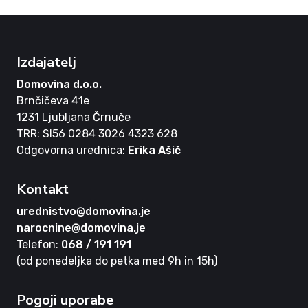
Izdajatelj
Domovina d.o.o.
Brnčičeva 41e
1231 Ljubljana Črnuče
TRR: SI56 0284 3026 4323 628
Odgovorna urednica:
Erika Ašič
Kontakt
urednistvo@domovina.je
narocnine@domovina.je
Telefon:
068 / 191 191
(od ponedeljka do petka med 9h in 15h)
Pogoji uporabe