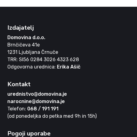
Izdajatelj
Domovina d.o.o.
Brnčičeva 41e
1231 Ljubljana Črnuče
TRR: SI56 0284 3026 4323 628
Odgovorna urednica:
Erika Ašič
Kontakt
urednistvo@domovina.je
narocnine@domovina.je
Telefon:
068 / 191 191
(od ponedeljka do petka med 9h in 15h)
Pogoji uporabe