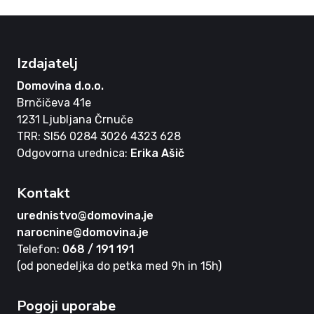
Izdajatelj
Domovina d.o.o.
Brnčičeva 41e
1231 Ljubljana Črnuče
TRR: SI56 0284 3026 4323 628
Odgovorna urednica:
Erika Ašič
Kontakt
urednistvo@domovina.je
narocnine@domovina.je
Telefon:
068 / 191 191
(od ponedeljka do petka med 9h in 15h)
Pogoji uporabe