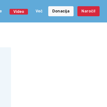
e
Več
Donacija
Naroči!
Video