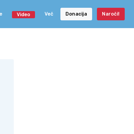
e
Več
Donacija
Naroči!
Video