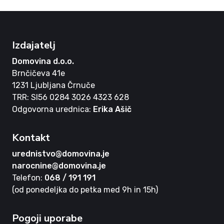
Izdajatelj
Domovina d.o.o.
Brnčičeva 41e
1231 Ljubljana Črnuče
TRR: SI56 0284 3026 4323 628
Odgovorna urednica:
Erika Ašič
Kontakt
urednistvo@domovina.je
narocnine@domovina.je
Telefon:
068 / 191 191
(od ponedeljka do petka med 9h in 15h)
Pogoji uporabe