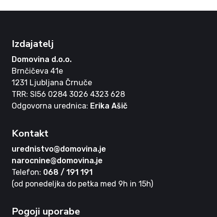
Izdajatelj
Domovina d.o.o.
Brnčičeva 41e
1231 Ljubljana Črnuče
TRR: SI56 0284 3026 4323 628
Odgovorna urednica:
Erika Ašič
Kontakt
urednistvo@domovina.je
narocnine@domovina.je
Telefon:
068 / 191 191
(od ponedeljka do petka med 9h in 15h)
Pogoji uporabe