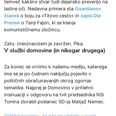
temveč kakšno stvar tudi dejansko preverijo na
lastne oči. Nedavna primera sta
Guardianov
članek
o boju za »Titovo cesto« in
zapis Die
Presse
o Tanji Fajon, ki se klanja
komunističnemu zločincu.
Zato: (neo)nacizem je zavržen. Pika.
V službi domovine (in nikogar drugega)
Za konec se vrnimo k našemu mediju, katerega
ime se je po čudnem naključju pojavilo v
političnih obračunavanjih okrog zgornje
tematike. Najprej je Domovino v pritlehni
insinuaciji v odgovoru na tvit predsednika NSi
Tonina zlorabil poslanec SD-ja Matjaž Nemec.
Politike prosimo, da nas ne vlečejo v svoje