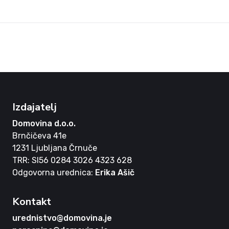
Izdajatelj
Domovina d.o.o.
Brnčičeva 41e
1231 Ljubljana Črnuče
TRR: SI56 0284 3026 4323 628
Odgovorna urednica:
Erika Ašič
Kontakt
urednistvo@domovina.je