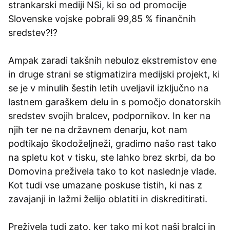
strankarski mediji NSi, ki so od promocije
Slovenske vojske pobrali 99,85 % finančnih
sredstev?!?
Ampak zaradi takšnih nebuloz ekstremistov ene
in druge strani se stigmatizira medijski projekt, ki
se je v minulih šestih letih uveljavil izključno na
lastnem garaškem delu in s pomočjo donatorskih
sredstev svojih bralcev, podpornikov. In ker na
njih ter ne na državnem denarju, kot nam
podtikajo škodoželjneži, gradimo našo rast tako
na spletu kot v tisku, ste lahko brez skrbi, da bo
Domovina preživela tako to kot naslednje vlade.
Kot tudi vse umazane poskuse tistih, ki nas z
zavajanji in lažmi želijo oblatiti in diskreditirati.
Preživela tudi zato, ker tako mi kot naši bralci in