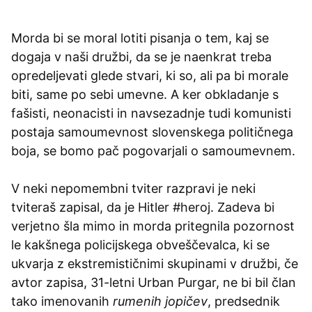
Morda bi se moral lotiti pisanja o tem, kaj se
dogaja v naši družbi, da se je naenkrat treba
opredeljevati glede stvari, ki so, ali pa bi morale
biti, same po sebi umevne. A ker obkladanje s
fašisti, neonacisti in navsezadnje tudi komunisti
postaja samoumevnost slovenskega političnega
boja, se bomo pač pogovarjali o samoumevnem.
V neki nepomembni tviter razpravi je neki
tviteraš zapisal, da je Hitler #heroj. Zadeva bi
verjetno šla mimo in morda pritegnila pozornost
le kakšnega policijskega obveščevalca, ki se
ukvarja z ekstremističnimi skupinami v družbi, če
avtor zapisa, 31-letni Urban Purgar, ne bi bil član
tako imenovanih
rumenih jopičev
, predsednik