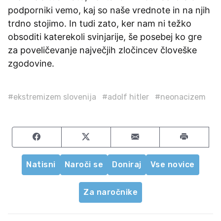
podporniki vemo, kaj so naše vrednote in na njih
trdno stojimo. In tudi zato, ker nam ni težko
obsoditi katerekoli svinjarije, še posebej ko gre
za poveličevanje največjih zločincev človeške
zgodovine.
#ekstremizem slovenija
#adolf hitler
#neonacizem
Share on Facebook
Share on Twitter
Share by email
Natisni
Naroči se
Doniraj
Vse novice
Za naročnike