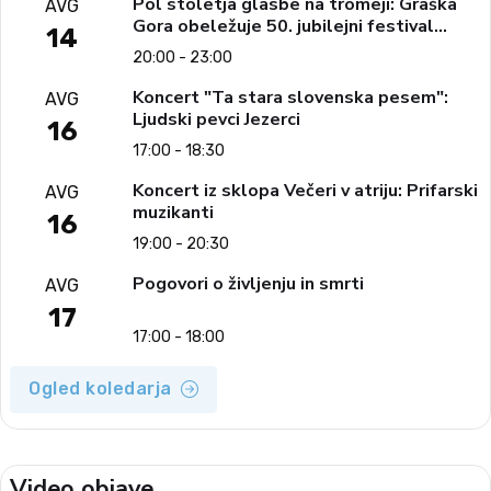
Pol stoletja glasbe na tromeji: Graška
AVG
Gora obeležuje 50. jubilejni festival
14
narodno-zabavne glasbe
20:00 - 23:00
Koncert "Ta stara slovenska pesem":
AVG
Ljudski pevci Jezerci
16
17:00 - 18:30
Koncert iz sklopa Večeri v atriju: Prifarski
AVG
muzikanti
16
19:00 - 20:30
Pogovori o življenju in smrti
AVG
17
17:00 - 18:00
Ogled koledarja
Video objave