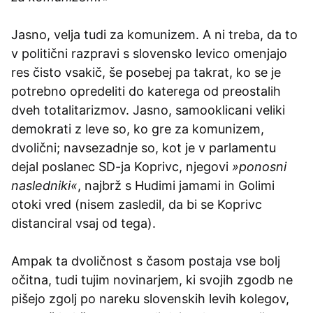
Jasno, velja tudi za komunizem. A ni treba, da to
v politični razpravi s slovensko levico omenjajo
res čisto vsakič, še posebej pa takrat, ko se je
potrebno opredeliti do katerega od preostalih
dveh totalitarizmov. Jasno, samooklicani veliki
demokrati z leve so, ko gre za komunizem,
dvolični; navsezadnje so, kot je v parlamentu
dejal poslanec SD-ja Koprivc, njegovi
»ponosni
nasledniki«
, najbrž s Hudimi jamami in Golimi
otoki vred (nisem zasledil, da bi se Koprivc
distanciral vsaj od tega).
Ampak ta dvoličnost s časom postaja vse bolj
očitna, tudi tujim novinarjem, ki svojih zgodb ne
pišejo zgolj po nareku slovenskih levih kolegov,