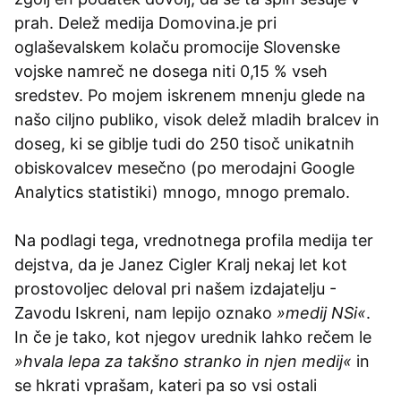
prah. Delež medija Domovina.je pri
oglaševalskem kolaču promocije Slovenske
vojske namreč ne dosega niti 0,15 % vseh
sredstev. Po mojem iskrenem mnenju glede na
našo ciljno publiko, visok delež mladih bralcev in
doseg, ki se giblje tudi do 250 tisoč unikatnih
obiskovalcev mesečno (po merodajni Google
Analytics statistiki) mnogo, mnogo premalo.
Na podlagi tega, vrednotnega profila medija ter
dejstva, da je Janez Cigler Kralj nekaj let kot
prostovoljec deloval pri našem izdajatelju -
Zavodu Iskreni, nam lepijo oznako
»medij NSi«
.
In če je tako, kot njegov urednik lahko rečem le
»hvala lepa za takšno stranko in njen medij«
in
se hkrati vprašam, kateri pa so vsi ostali