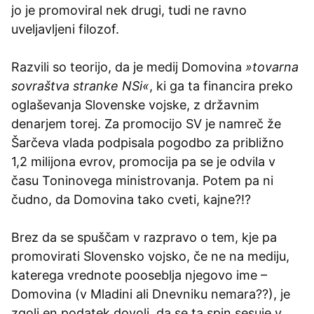
jo je promoviral nek drugi, tudi ne ravno
uveljavljeni filozof.
Razvili so teorijo, da je medij Domovina
»tovarna
sovraštva stranke NSi«
, ki ga ta financira preko
oglaševanja Slovenske vojske, z državnim
denarjem torej. Za promocijo SV je namreč že
Šarčeva vlada podpisala pogodbo za približno
1,2 milijona evrov, promocija pa se je odvila v
času Toninovega ministrovanja. Potem pa ni
čudno, da Domovina tako cveti, kajne?!?
Brez da se spuščam v razpravo o tem, kje pa
promovirati Slovensko vojsko, če ne na mediju,
katerega vrednote pooseblja njegovo ime –
Domovina (v Mladini ali Dnevniku nemara??), je
zgolj en podatek dovolj, da se ta spin sesuje v