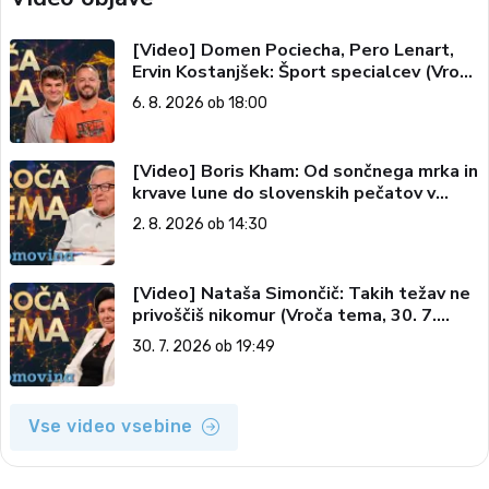
[Video] Domen Pociecha, Pero Lenart,
Ervin Kostanjšek: Šport specialcev (Vroča
tema, 6. 8. 2026)
6. 8. 2026 ob 18:00
[Video] Boris Kham: Od sončnega mrka in
krvave lune do slovenskih pečatov v
vesolju (Vroča tema, 2. 8. 2026)
2. 8. 2026 ob 14:30
[Video] Nataša Simončič: Takih težav ne
privoščiš nikomur (Vroča tema, 30. 7.
2026)
30. 7. 2026 ob 19:49
Vse video vsebine