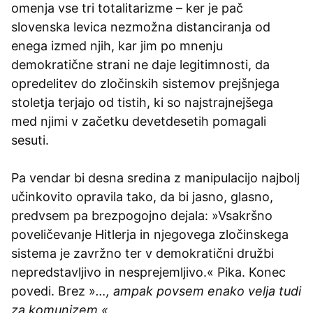
omenja vse tri totalitarizme – ker je pač
slovenska levica nezmožna distanciranja od
enega izmed njih, kar jim po mnenju
demokratične strani ne daje legitimnosti, da
opredelitev do zločinskih sistemov prejšnjega
stoletja terjajo od tistih, ki so najstrajnejšega
med njimi v začetku devetdesetih pomagali
sesuti.
Pa vendar bi desna sredina z manipulacijo najbolj
učinkovito opravila tako, da bi jasno, glasno,
predvsem pa brezpogojno dejala: »Vsakršno
poveličevanje Hitlerja in njegovega zločinskega
sistema je zavržno ter v demokratični družbi
nepredstavljivo in nesprejemljivo.« Pika. Konec
povedi. Brez »
…, ampak povsem enako velja tudi
za komunizem.«