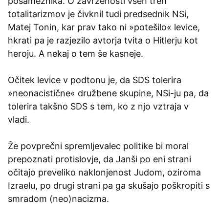
posameznika. O zavrženosti vseh treh
totalitarizmov je čivknil tudi predsednik NSi,
Matej Tonin, kar prav tako ni »potešilo« levice,
hkrati pa je razjezilo avtorja tvita o Hitlerju kot
heroju. A nekaj o tem še kasneje.
Očitek levice v podtonu je, da SDS tolerira
»neonacistične« družbene skupine, NSi-ju pa, da
tolerira takšno SDS s tem, ko z njo vztraja v
vladi.
Že povprečni spremljevalec politike bi moral
prepoznati protislovje, da Janši po eni strani
očitajo preveliko naklonjenost Judom, oziroma
Izraelu, po drugi strani pa ga skušajo poškropiti s
smradom (neo)nacizma.