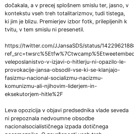
dočakala, a v precej splošnem smislu ter, jasno, v
kontekstu vseh treh totalitarizmov, tudi tistega,
ki jim je blizu. Premierjev izbor fotk, prilepljenih k
tvitu, v tem smislu ni presenetil.
https://twitter.com/JJansaSDS/status/142296218
ref_src=twsrc%5Etfw%7Ctwcamp%5Etweetembe
veleposlanistvo-v-izjavi-o-hitlerju-ni-opazilo-le-
provokacije-jansa-obsodil-vse-ki-se-klanjajo-
fasizmu-nacional-socializmu-nacizmu-
komunizmu-ali-njihovim-liderjem-in-
eksekutorjem-hitle%2F
Leva opozicija v objavi predsednika vlade seveda
ni prepoznala nedvoumne obsodbe
nacionalsocialističnega izpada dotičnega