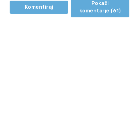
Pokaži
Komentiraj
komentarje (
61
)