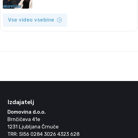
Vse video vsebine
Izdajatelj
Domovina d.o.o.
Brnčičeva 41e
1231 Ljubljana Črnuče
TRR: SI56 0284 3026 4323 628