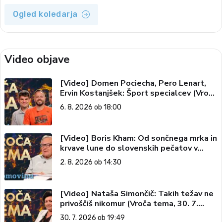
Ogled koledarja
Video objave
[Video] Domen Pociecha, Pero Lenart,
Ervin Kostanjšek: Šport specialcev (Vroča
tema, 6. 8. 2026)
6. 8. 2026 ob 18:00
[Video] Boris Kham: Od sončnega mrka in
krvave lune do slovenskih pečatov v
vesolju (Vroča tema, 2. 8. 2026)
2. 8. 2026 ob 14:30
[Video] Nataša Simončič: Takih težav ne
privoščiš nikomur (Vroča tema, 30. 7.
2026)
30. 7. 2026 ob 19:49