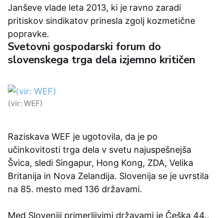
Janševe vlade leta 2013, ki je ravno zaradi
pritiskov sindikatov prinesla zgolj kozmetične
popravke.
Svetovni gospodarski forum do
slovenskega trga dela izjemno kritičen
(vir: WEF)
Raziskava WEF je ugotovila, da je po
učinkovitosti trga dela v svetu najuspešnejša
Švica, sledi Singapur, Hong Kong, ZDA, Velika
Britanija in Nova Zelandija. Slovenija se je uvrstila
na 85. mesto med 136 državami.
Med Sloveniji primerljivimi državami je Češka 44.,