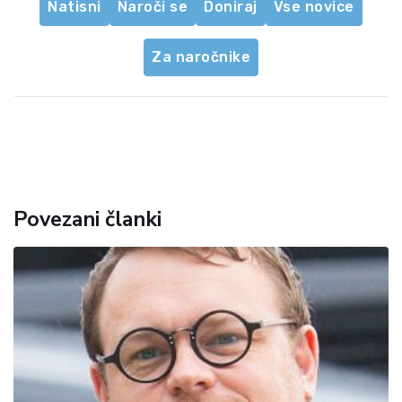
Natisni
Naroči se
Doniraj
Vse novice
Za naročnike
Povezani članki