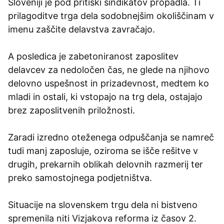
Sloveniji je pod pritiski sindikatov propadla. Ti
prilagoditve trga dela sodobnejšim okoliščinam v
imenu zaščite delavstva zavračajo.
A posledica je zabetoniranost zaposlitev
delavcev za nedoločen čas, ne glede na njihovo
delovno uspešnost in prizadevnost, medtem ko
mladi in ostali, ki vstopajo na trg dela, ostajajo
brez zaposlitvenih priložnosti.
Zaradi izredno oteženega odpuščanja se namreč
tudi manj zaposluje, oziroma se išče rešitve v
drugih, prekarnih oblikah delovnih razmerij ter
preko samostojnega podjetništva.
Situacije na slovenskem trgu dela ni bistveno
spremenila niti Vizjakova reforma iz časov 2.