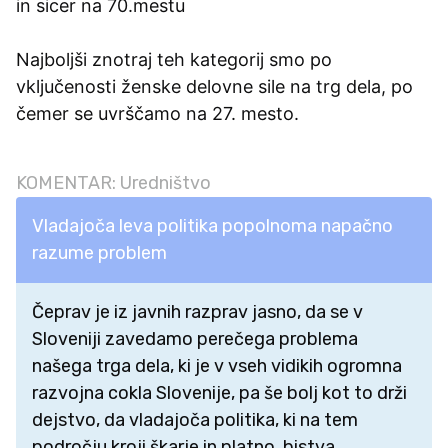
in sicer na 70.mestu
Najboljši znotraj teh kategorij smo po
vključenosti ženske delovne sile na trg dela, po
čemer se uvrščamo na 27. mesto.
KOMENTAR: Uredništvo
Vladajoča leva politika popolnoma napačno
razume problem
Čeprav je iz javnih razprav jasno, da se v
Sloveniji zavedamo perečega problema
našega trga dela, ki je v vseh vidikih ogromna
razvojna cokla Slovenije, pa še bolj kot to drži
dejstvo, da vladajoča politika, ki na tem
področju kroji škarje in platno, bistva