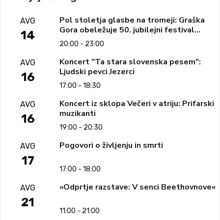
Pol stoletja glasbe na tromeji: Graška
AVG
Gora obeležuje 50. jubilejni festival
14
narodno-zabavne glasbe
20:00 - 23:00
Koncert "Ta stara slovenska pesem":
AVG
Ljudski pevci Jezerci
16
17:00 - 18:30
Koncert iz sklopa Večeri v atriju: Prifarski
AVG
muzikanti
16
19:00 - 20:30
Pogovori o življenju in smrti
AVG
17
17:00 - 18:00
»Odprtje razstave: V senci Beethovnove«
AVG
21
11:00 - 21:00