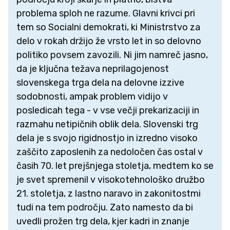
problema sploh ne razume. Glavni krivci pri
tem so Socialni demokrati, ki Ministrstvo za
delo v rokah držijo že vrsto let in so delovno
politiko povsem zavozili. Ni jim namreč jasno,
da je ključna težava neprilagojenost
slovenskega trga dela na delovne izzive
sodobnosti, ampak problem vidijo v
posledicah tega - v vse večji prekarizaciji in
razmahu netipičnih oblik dela. Slovenski trg
dela je s svojo rigidnostjo in izredno visoko
zaščito zaposlenih za nedoločen čas ostal v
časih 70. let prejšnjega stoletja, medtem ko se
je svet spremenil v visokotehnološko družbo
21. stoletja, z lastno naravo in zakonitostmi
tudi na tem področju. Zato namesto da bi
uvedli prožen trg dela, kjer kadri in znanje