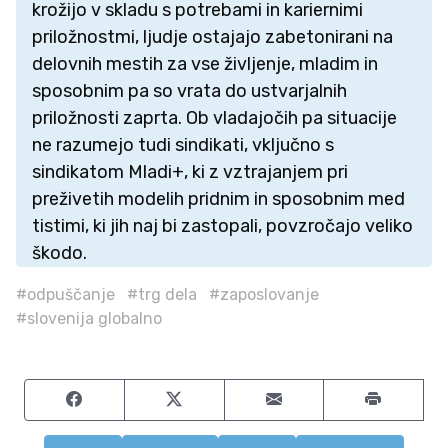
krožijo v skladu s potrebami in kariernimi
priložnostmi, ljudje ostajajo zabetonirani na
delovnih mestih za vse življenje, mladim in
sposobnim pa so vrata do ustvarjalnih
priložnosti zaprta. Ob vladajočih pa situacije
ne razumejo tudi sindikati, vključno s
sindikatom Mladi+, ki z vztrajanjem pri
preživetih modelih pridnim in sposobnim med
tistimi, ki jih naj bi zastopali, povzročajo veliko
škodo.
#odpuščanje
#trg dela
#zaposlovanje
#slovenija globalno
Share on Facebook
Share on Twitter
Share by email