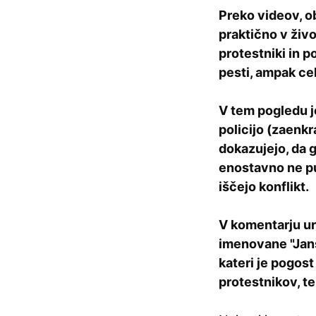
Preko videov, ob
praktično v živ
protestniki in po
pesti, ampak ce
V tem pogledu j
policijo (zaenkr
dokazujejo, da g
enostavno ne pu
iščejo konflikt.
V komentarju ur
imenovane "Janš
kateri je pogos
protestnikov, t