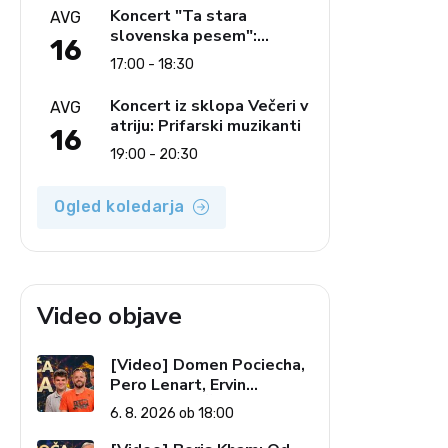
glasbe
Koncert "Ta stara
AVG
slovenska pesem":
16
Ljudski pevci Jezerci
17:00 - 18:30
Koncert iz sklopa Večeri v
AVG
atriju: Prifarski muzikanti
16
19:00 - 20:30
Ogled koledarja
Video objave
[Video] Domen Pociecha,
Pero Lenart, Ervin
Kostanjšek: Šport
6. 8. 2026 ob 18:00
specialcev (Vroča tema, 6.
8. 2026)