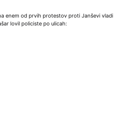
na enem od prvih protestov proti Janševi vladi
šar lovil policiste po ulicah: