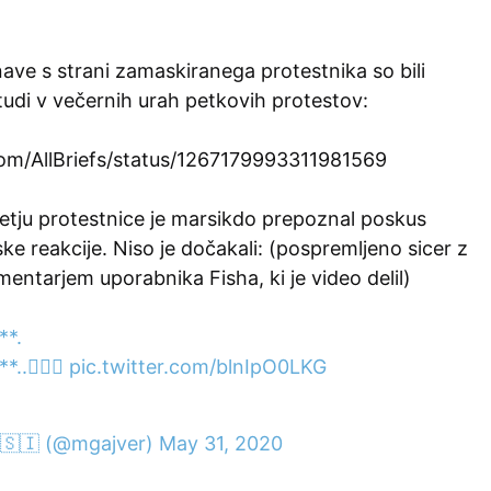
ve s strani zamaskiranega protestnika so bili
i tudi v večernih urah petkovih protestov:
.com/AllBriefs/status/1267179993311981569
tju protestnice je marsikdo prepoznal poskus
ske reakcije. Niso je dočakali: (pospremljeno sicer z
ntarjem uporabnika Fisha, ki je video delil)
**.
*..👂🏻😡
pic.twitter.com/blnIpO0LKG
𝕤𝕙 🇸🇮 (@mgajver)
May 31, 2020