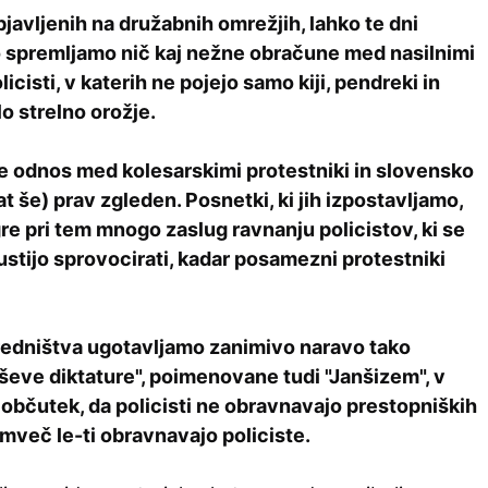
javljenih na družabnih omrežjih, lahko te dni
o spremljamo nič kaj nežne obračune med nasilnimi
licisti, v katerih ne pojejo samo kiji, pendreki in
lo strelno orožje.
e odnos med kolesarskimi protestniki in slovensko
at še) prav zgleden. Posnetki, ki jih izpostavljamo,
re pri tem mnogo zaslug ravnanju policistov, ki se
stijo sprovocirati, kadar posamezni protestniki
edništva ugotavljamo zanimivo naravo tako
eve diktature", poimenovane tudi "Janšizem", v
t občutek, da
policisti
n
e obravnavajo prestopniških
emveč le-ti obravnavajo policiste.