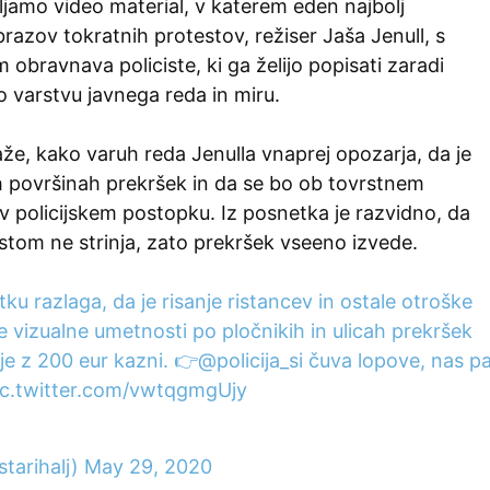
ljamo video material, v katerem eden najbolj
brazov tokratnih protestov, režiser Jaša Jenull, s
obravnava policiste, ki ga želijo popisati zaradi
 varstvu javnega reda in miru.
že, kako varuh reda Jenulla vnaprej opozarja, da je
h površinah prekršek in da se bo ob tovrstnem
v policijskem postopku. Iz posnetka je razvidno, da
cistom ne strinja, zato prekršek vseeno izvede.
tku razlaga, da je risanje ristancev in ostale otroške
e vizualne umetnosti po pločnikih in ulicah prekršek
je z 200 eur kazni. 👉
@policija_si
čuva lopove, nas p
ic.twitter.com/vwtqgmgUjy
tarihalj)
May 29, 2020