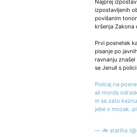
Najprej izpostav
izpostavljenih o
povišanim tonom 
kršenja Zakona o
Prvi posnetek ka
pisanje po javni
ravnanju znašel 
se Jenull s poli
Policaj na posne
ali morda odrasl
in se zato kaznu
jebe v mozak.
p
— 🚲 stariha (@s