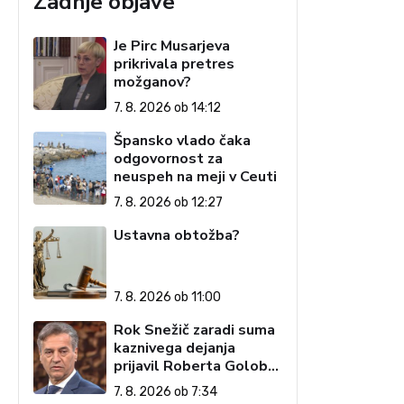
Zadnje objave
Je Pirc Musarjeva
prikrivala pretres
možganov?
7. 8. 2026 ob 14:12
Špansko vlado čaka
odgovornost za
neuspeh na meji v Ceuti
7. 8. 2026 ob 12:27
Ustavna obtožba?
7. 8. 2026 ob 11:00
Rok Snežič zaradi suma
kaznivega dejanja
prijavil Roberta Goloba
– 'islamofila'
7. 8. 2026 ob 7:34