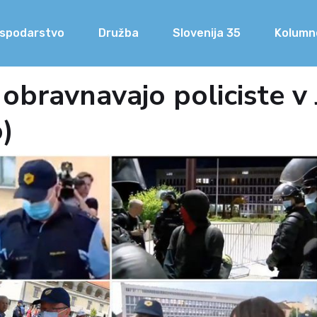
spodarstvo
Družba
Slovenija 35
Kolumn
 obravnavajo policiste v 
o)