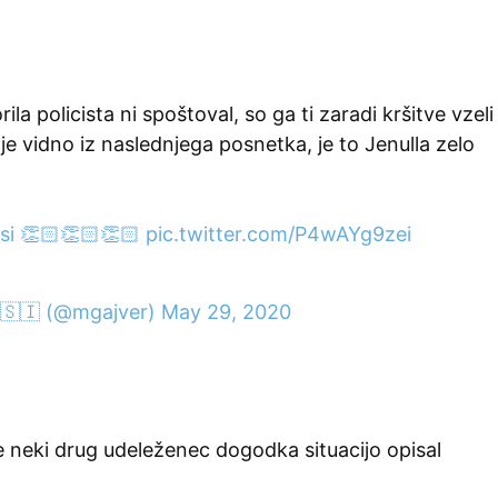
ila policista ni spoštoval, so ga ti zaradi kršitve vzeli
je vidno iz naslednjega posnetka, je to Jenulla zelo
si
👏🏻👏🏻👏🏻
pic.twitter.com/P4wAYg9zei
𝕤𝕙 🇸🇮 (@mgajver)
May 29, 2020
 neki drug udeleženec dogodka situacijo opisal