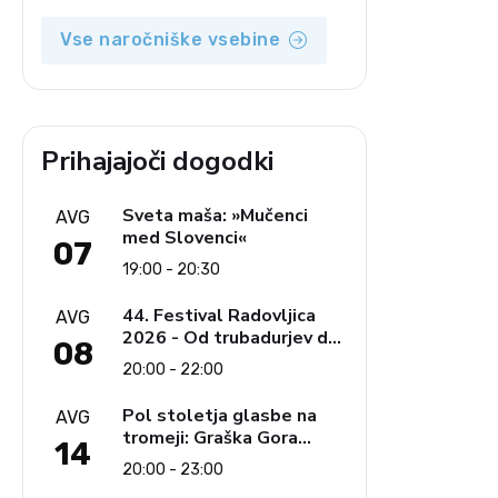
opozicija 6: Gramsci na
delu: Revija 2000 in
Vse naročniške vsebine
revolucionarna izvotlitev
krščanstva
Prihajajoči dogodki
Sveta maša: »Mučenci
AVG
med Slovenci«
07
19:00 - 20:30
44. Festival Radovljica
AVG
2026 - Od trubadurjev do
08
Brahmsa
20:00 - 22:00
Pol stoletja glasbe na
AVG
tromeji: Graška Gora
14
obeležuje 50. jubilejni
20:00 - 23:00
festival narodno-zabavne