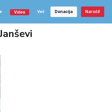
e
Več
Donacija
Naroči!
Video
Janševi