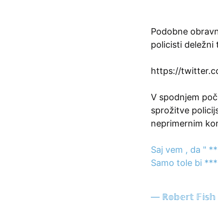
Podobne obravna
policisti deležn
https://twitter
V spodnjem poče
sprožitve policij
neprimernim kome
Saj vem , da " **
Samo tole bi ****
— ℝ𝕠𝕓𝕖𝕣𝕥 𝔽𝕚