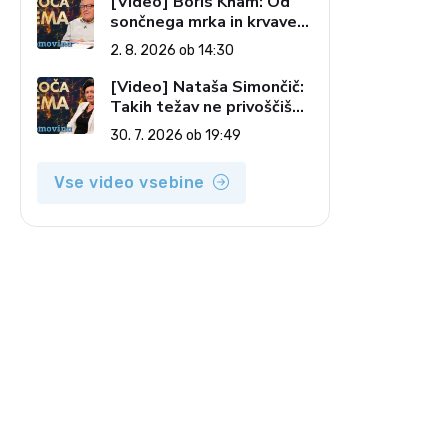
[Video] Boris Kham: Od
sončnega mrka in krvave
lune do slovenskih
2. 8. 2026 ob 14:30
pečatov v vesolju (Vroča
tema, 2. 8. 2026)
[Video] Nataša Simončič:
Takih težav ne privoščiš
nikomur (Vroča tema, 30.
30. 7. 2026 ob 19:49
7. 2026)
Vse video vsebine