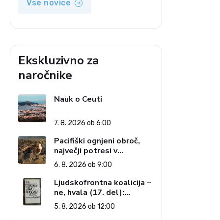
Vse novice
Ekskluzivno za
naročnike
Nauk o Ceuti
7. 8. 2026 ob 6:00
Pacifiški ognjeni obroč,
največji potresi v
zgodovini in cena pozabe
6. 8. 2026 ob 9:00
Ljudskofrontna koalicija –
ne, hvala (17. del):
Priprave na sestop z
5. 8. 2026 ob 12:00
oblasti – dvorska