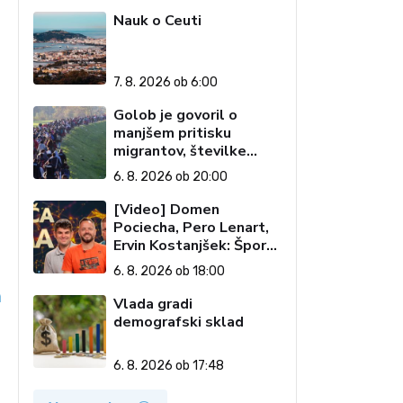
Nauk o Ceuti
7. 8. 2026 ob 6:00
Golob je govoril o
manjšem pritisku
migrantov, številke
govorijo drugače
6. 8. 2026 ob 20:00
[Video] Domen
Pociecha, Pero Lenart,
Ervin Kostanjšek: Šport
specialcev (Vroča tema,
6. 8. 2026 ob 18:00
6. 8. 2026)
a
Vlada gradi
demografski sklad
6. 8. 2026 ob 17:48