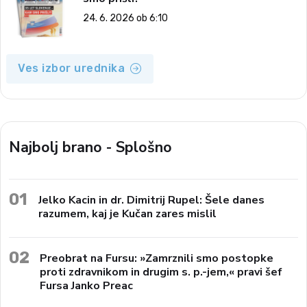
24. 6. 2026 ob 6:10
Ves izbor urednika
Najbolj brano - Splošno
01
Jelko Kacin in dr. Dimitrij Rupel: Šele danes
razumem, kaj je Kučan zares mislil
02
Preobrat na Fursu: »Zamrznili smo postopke
proti zdravnikom in drugim s. p.-jem,« pravi šef
Fursa Janko Preac