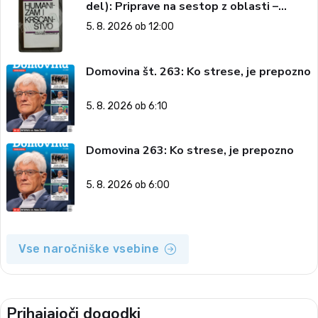
del): Priprave na sestop z oblasti –
dvorska opozicija 6: Gramsci na delu:
5. 8. 2026 ob 12:00
Revija 2000 in revolucionarna izvotlitev
krščanstva
Domovina št. 263: Ko strese, je prepozno
5. 8. 2026 ob 6:10
Domovina 263: Ko strese, je prepozno
5. 8. 2026 ob 6:00
Vse naročniške vsebine
Prihajajoči dogodki