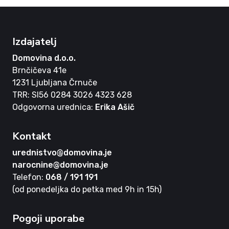
Izdajatelj
Domovina d.o.o.
Brnčičeva 41e
1231 Ljubljana Črnuče
TRR: SI56 0284 3026 4323 628
Odgovorna urednica:
Erika Ašič
Kontakt
urednistvo@domovina.je
narocnine@domovina.je
Telefon:
068 / 191 191
(od ponedeljka do petka med 9h in 15h)
Pogoji uporabe