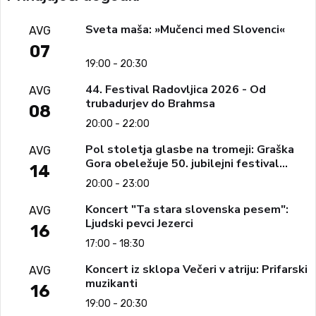
Sveta maša: »Mučenci med Slovenci«
AVG
07
19:00 - 20:30
44. Festival Radovljica 2026 - Od
AVG
trubadurjev do Brahmsa
08
20:00 - 22:00
Pol stoletja glasbe na tromeji: Graška
AVG
Gora obeležuje 50. jubilejni festival
14
narodno-zabavne glasbe
20:00 - 23:00
Koncert "Ta stara slovenska pesem":
AVG
Ljudski pevci Jezerci
16
17:00 - 18:30
Koncert iz sklopa Večeri v atriju: Prifarski
AVG
muzikanti
16
19:00 - 20:30