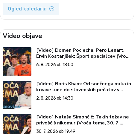
Ogled koledarja
Video objave
[Video] Domen Pociecha, Pero Lenart,
Ervin Kostanjšek: Šport specialcev (Vroča
tema, 6. 8. 2026)
6. 8. 2026 ob 18:00
[Video] Boris Kham: Od sončnega mrka in
krvave lune do slovenskih pečatov v
vesolju (Vroča tema, 2. 8. 2026)
2. 8. 2026 ob 14:30
[Video] Nataša Simončič: Takih težav ne
privoščiš nikomur (Vroča tema, 30. 7.
2026)
30. 7. 2026 ob 19:49