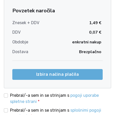
Povzetek naročila
1,49 €
Znesek + DDV
0,07 €
DDV
enkratni nakup
Obdobje
Brezplačno
Dostava
Izbira načina plačila
Prebral/-a sem in se strinjam s
pogoji uporabe
spletne strani
*
Prebral/-a sem in se strinjam s
splošnimi pogoji