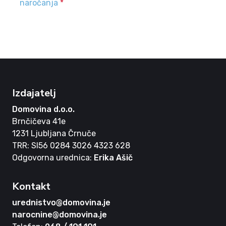
naročanja
*
Izdajatelj
Domovina d.o.o.
Brnčičeva 41e
1231 Ljubljana Črnuče
TRR: SI56 0284 3026 4323 628
Odgovorna urednica:
Erika Ašič
Kontakt
urednistvo@domovina.je
narocnine@domovina.je