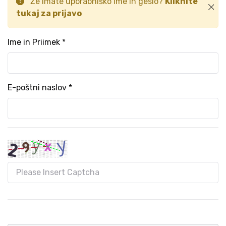
Že imate uporabniško ime in geslo?
Kliknite
tukaj za prijavo
Ime in Priimek *
E-poštni naslov *