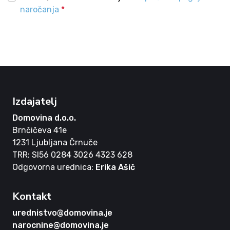
naročanja
*
Izdajatelj
Domovina d.o.o.
Brnčičeva 41e
1231 Ljubljana Črnuče
TRR: SI56 0284 3026 4323 628
Odgovorna urednica:
Erika Ašič
Kontakt
urednistvo@domovina.je
narocnine@domovina.je