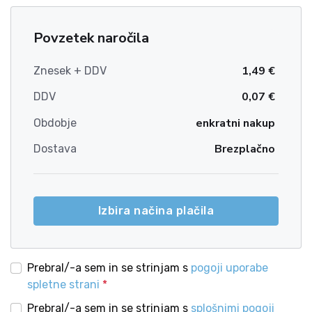
Povzetek naročila
1,49 €
Znesek + DDV
0,07 €
DDV
enkratni nakup
Obdobje
Brezplačno
Dostava
Izbira načina plačila
Prebral/-a sem in se strinjam s
pogoji uporabe
spletne strani
*
Prebral/-a sem in se strinjam s
splošnimi pogoji