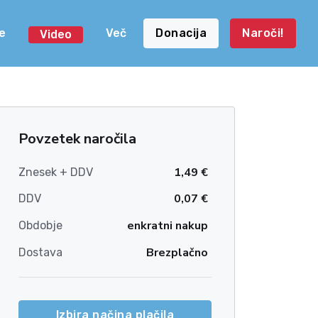
e
Več
Donacija
Naroči!
Video
Povzetek naročila
1,49 €
Znesek + DDV
0,07 €
DDV
enkratni nakup
Obdobje
Brezplačno
Dostava
Izbira načina plačila