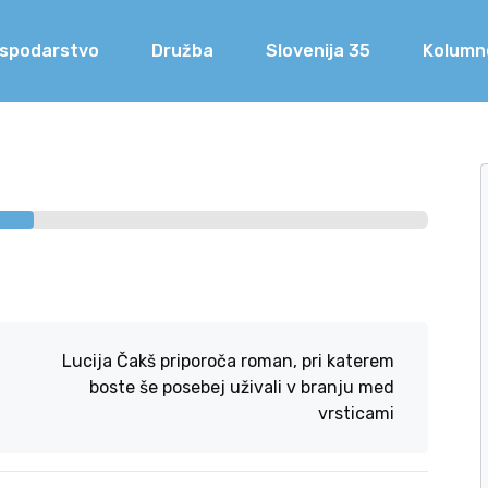
spodarstvo
Družba
Slovenija 35
Kolumn
Lucija Čakš priporoča roman, pri katerem
boste še posebej uživali v branju med
vrsticami