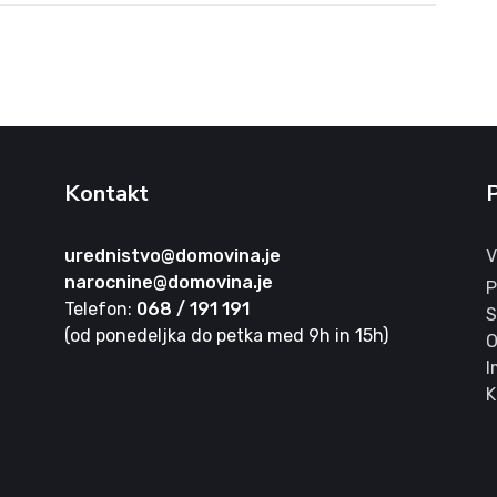
Kontakt
urednistvo@domovina.je
V
narocnine@domovina.je
P
Telefon:
068 / 191 191
S
(od ponedeljka do petka med 9h in 15h)
O
I
K