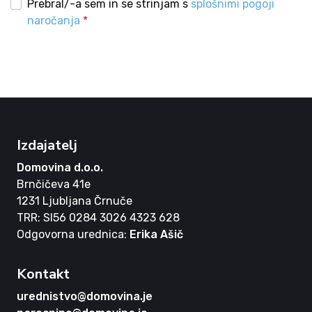
Prebral/-a sem in se strinjam s
splošnimi pogoji
naročanja
*
Izdajatelj
Domovina d.o.o.
Brnčičeva 41e
1231 Ljubljana Črnuče
TRR: SI56 0284 3026 4323 628
Odgovorna urednica:
Erika Ašič
Kontakt
urednistvo@domovina.je