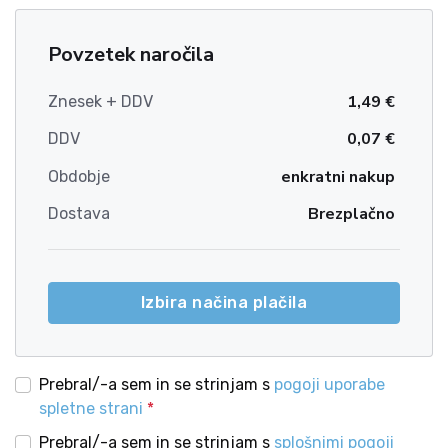
Povzetek naročila
1,49 €
Znesek + DDV
0,07 €
DDV
enkratni nakup
Obdobje
Brezplačno
Dostava
Izbira načina plačila
Prebral/-a sem in se strinjam s
pogoji uporabe
spletne strani
*
Prebral/-a sem in se strinjam s
splošnimi pogoji