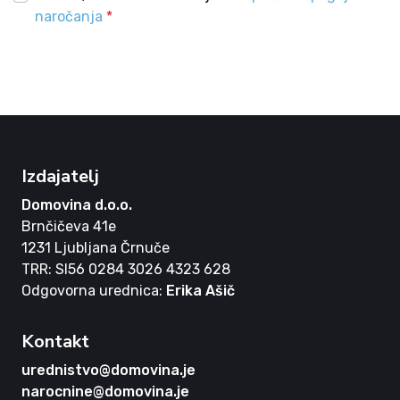
naročanja
*
Izdajatelj
Domovina d.o.o.
Brnčičeva 41e
1231 Ljubljana Črnuče
TRR: SI56 0284 3026 4323 628
Odgovorna urednica:
Erika Ašič
Kontakt
urednistvo@domovina.je
narocnine@domovina.je